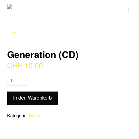
Na
🔍
Generation (CD)
CHF
15.00
Generation
(CD)
Menge
In den Warenkorb
Kategorie:
Music